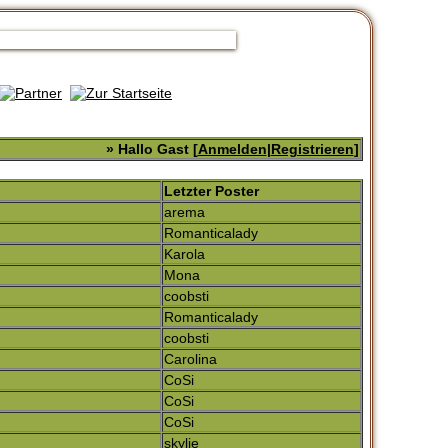
» Hallo Gast [
Anmelden
|
Registrieren
]
Letzter Poster
arema
Romanticalady
Karola
Mona
coobsti
Romanticalady
coobsti
Carolina
CoSi
CoSi
CoSi
skylie