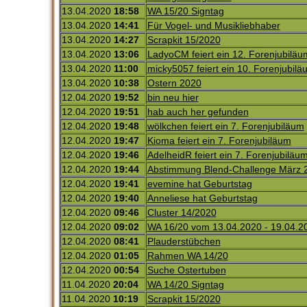
13.04.2020
18:58
WA 15/20 Signtag
13.04.2020
14:41
Für Vogel- und Musikliebhaber
13.04.2020
14:27
Scrapkit 15/2020
13.04.2020
13:06
LadyoCM feiert ein 12. Forenjubiläu
13.04.2020
11:00
micky5057 feiert ein 10. Forenjubilä
13.04.2020
10:38
Ostern 2020
12.04.2020
19:52
bin neu hier
12.04.2020
19:51
hab auch her gefunden
12.04.2020
19:48
wölkchen feiert ein 7. Forenjubiläum
12.04.2020
19:47
Kioma feiert ein 7. Forenjubiläum
12.04.2020
19:46
AdelheidR feiert ein 7. Forenjubiläu
12.04.2020
19:44
Abstimmung Blend-Challenge März 
12.04.2020
19:41
evemine hat Geburtstag
12.04.2020
19:40
Anneliese hat Geburtstag
12.04.2020
09:46
Cluster 14/2020
12.04.2020
09:02
WA 16/20 vom 13.04.2020 - 19.04.2
12.04.2020
08:41
Plauderstübchen
12.04.2020
01:05
Rahmen WA 14/20
12.04.2020
00:54
Suche Ostertuben
11.04.2020
20:04
WA 14/20 Signtag
11.04.2020
10:19
Scrapkit 15/2020