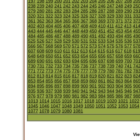
197
198
199
200
201
202
203
204
205
206
207
208
20
238
239
240
241
242
243
244
245
246
247
248
249
25
279
280
281
282
283
284
285
286
287
288
289
290
29
320
321
322
323
324
325
326
327
328
329
330
331
33
361
362
363
364
365
366
367
368
369
370
371
372
37
402
403
404
405
406
407
408
409
410
411
412
413
41
443
444
445
446
447
448
449
450
451
452
453
454
45
484
485
486
487
488
489
490
491
492
493
494
495
49
525
526
527
528
529
530
531
532
533
534
535
536
53
566
567
568
569
570
571
572
573
574
575
576
577
57
607
608
609
610
611
612
613
614
615
616
617
618
61
648
649
650
651
652
653
654
655
656
657
658
659
66
689
690
691
692
693
694
695
696
697
698
699
700
70
730
731
732
733
734
735
736
737
738
739
740
741
74
771
772
773
774
775
776
777
778
779
780
781
782
78
812
813
814
815
816
817
818
819
820
821
822
823
82
853
854
855
856
857
858
859
860
861
862
863
864
86
894
895
896
897
898
899
900
901
902
903
904
905
90
935
936
937
938
939
940
941
942
943
944
945
946
94
976
977
978
979
980
981
982
983
984
985
986
987
98
1013
1014
1015
1016
1017
1018
1019
1020
1021
1022
1045
1046
1047
1048
1049
1050
1051
1052
1053
1054
1077
1078
1079
1080
1081
Vie