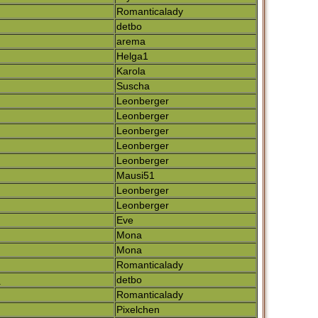
Romanticalady
detbo
arema
Helga1
Karola
Suscha
Leonberger
Leonberger
Leonberger
Leonberger
Leonberger
Mausi51
Leonberger
Leonberger
Eve
Mona
Mona
Romanticalady
n
detbo
Romanticalady
Pixelchen