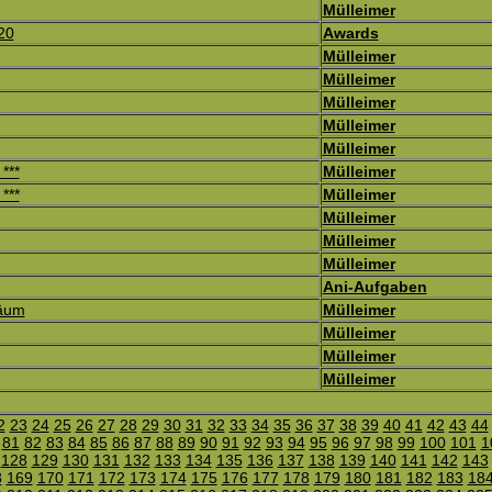
Mülleimer
20
Awards
Mülleimer
Mülleimer
Mülleimer
Mülleimer
Mülleimer
***
Mülleimer
***
Mülleimer
Mülleimer
Mülleimer
Mülleimer
Ani-Aufgaben
läum
Mülleimer
Mülleimer
Mülleimer
Mülleimer
2
23
24
25
26
27
28
29
30
31
32
33
34
35
36
37
38
39
40
41
42
43
44
81
82
83
84
85
86
87
88
89
90
91
92
93
94
95
96
97
98
99
100
101
1
128
129
130
131
132
133
134
135
136
137
138
139
140
141
142
143
8
169
170
171
172
173
174
175
176
177
178
179
180
181
182
183
18