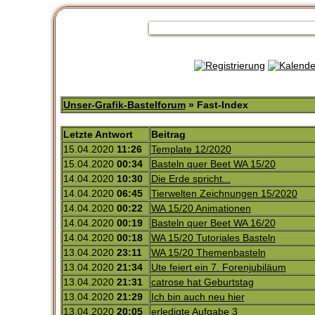
Unser-Grafik-Bastelforum
» Fast-Index
Letzte Antwort
Beitrag
15.04.2020
11:26
Template 12/2020
15.04.2020
00:34
Basteln quer Beet WA 15/20
14.04.2020
10:30
Die Erde spricht...
14.04.2020
06:45
Tierwelten Zeichnungen 15/2020
14.04.2020
00:22
WA 15/20 Animationen
14.04.2020
00:19
Basteln quer Beet WA 16/20
14.04.2020
00:18
WA 15/20 Tutoriales Basteln
13.04.2020
23:11
WA 15/20 Themenbasteln
13.04.2020
21:34
Ute feiert ein 7. Forenjubiläum
13.04.2020
21:31
catrose hat Geburtstag
13.04.2020
21:29
Ich bin auch neu hier
13.04.2020
20:05
erledigte Aufgabe 3