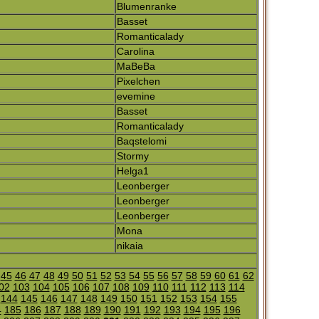
Blumenranke
Basset
Romanticalady
Carolina
MaBeBa
Pixelchen
evemine
Basset
Romanticalady
Baqstelomi
Stormy
Helga1
Leonberger
Leonberger
Leonberger
Mona
nikaia
45
46
47
48
49
50
51
52
53
54
55
56
57
58
59
60
61
62
02
103
104
105
106
107
108
109
110
111
112
113
114
144
145
146
147
148
149
150
151
152
153
154
155
4
185
186
187
188
189
190
191
192
193
194
195
196