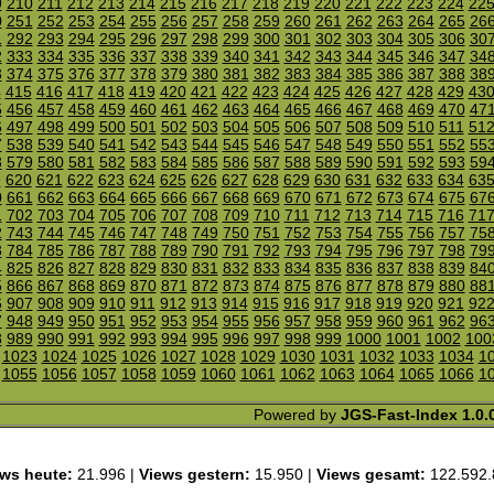
9
210
211
212
213
214
215
216
217
218
219
220
221
222
223
224
22
0
251
252
253
254
255
256
257
258
259
260
261
262
263
264
265
26
1
292
293
294
295
296
297
298
299
300
301
302
303
304
305
306
30
2
333
334
335
336
337
338
339
340
341
342
343
344
345
346
347
34
3
374
375
376
377
378
379
380
381
382
383
384
385
386
387
388
38
4
415
416
417
418
419
420
421
422
423
424
425
426
427
428
429
43
5
456
457
458
459
460
461
462
463
464
465
466
467
468
469
470
47
6
497
498
499
500
501
502
503
504
505
506
507
508
509
510
511
51
7
538
539
540
541
542
543
544
545
546
547
548
549
550
551
552
55
8
579
580
581
582
583
584
585
586
587
588
589
590
591
592
593
59
9
620
621
622
623
624
625
626
627
628
629
630
631
632
633
634
63
0
661
662
663
664
665
666
667
668
669
670
671
672
673
674
675
67
1
702
703
704
705
706
707
708
709
710
711
712
713
714
715
716
71
2
743
744
745
746
747
748
749
750
751
752
753
754
755
756
757
75
3
784
785
786
787
788
789
790
791
792
793
794
795
796
797
798
79
4
825
826
827
828
829
830
831
832
833
834
835
836
837
838
839
84
5
866
867
868
869
870
871
872
873
874
875
876
877
878
879
880
88
6
907
908
909
910
911
912
913
914
915
916
917
918
919
920
921
92
7
948
949
950
951
952
953
954
955
956
957
958
959
960
961
962
96
8
989
990
991
992
993
994
995
996
997
998
999
1000
1001
1002
100
1023
1024
1025
1026
1027
1028
1029
1030
1031
1032
1033
1034
1
1055
1056
1057
1058
1059
1060
1061
1062
1063
1064
1065
1066
1
Powered by
JGS-Fast-Index 1.0.
ws heute:
21.996 |
Views gestern:
15.950 |
Views gesamt:
122.592.