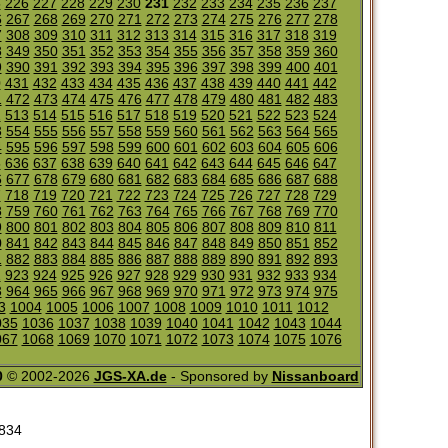
5
226
227
228
229
230
231
232
233
234
235
236
237
6
267
268
269
270
271
272
273
274
275
276
277
278
7
308
309
310
311
312
313
314
315
316
317
318
319
8
349
350
351
352
353
354
355
356
357
358
359
360
9
390
391
392
393
394
395
396
397
398
399
400
401
0
431
432
433
434
435
436
437
438
439
440
441
442
1
472
473
474
475
476
477
478
479
480
481
482
483
2
513
514
515
516
517
518
519
520
521
522
523
524
3
554
555
556
557
558
559
560
561
562
563
564
565
4
595
596
597
598
599
600
601
602
603
604
605
606
5
636
637
638
639
640
641
642
643
644
645
646
647
6
677
678
679
680
681
682
683
684
685
686
687
688
7
718
719
720
721
722
723
724
725
726
727
728
729
8
759
760
761
762
763
764
765
766
767
768
769
770
9
800
801
802
803
804
805
806
807
808
809
810
811
0
841
842
843
844
845
846
847
848
849
850
851
852
1
882
883
884
885
886
887
888
889
890
891
892
893
2
923
924
925
926
927
928
929
930
931
932
933
934
3
964
965
966
967
968
969
970
971
972
973
974
975
3
1004
1005
1006
1007
1008
1009
1010
1011
1012
035
1036
1037
1038
1039
1040
1041
1042
1043
1044
067
1068
1069
1070
1071
1072
1073
1074
1075
1076
0
© 2002-2026
JGS-XA.de
- Sponsored by
Nissanboard
834