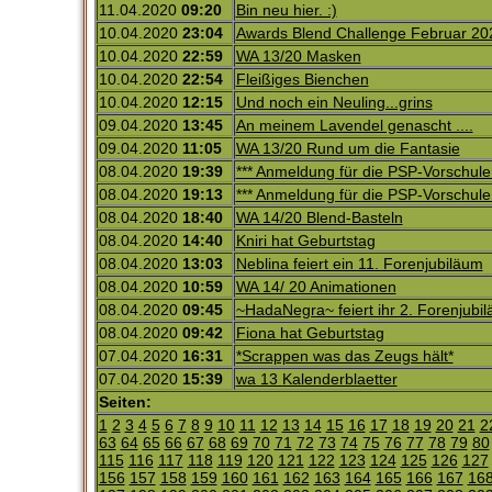
11.04.2020
09:20
Bin neu hier. :)
10.04.2020
23:04
Awards Blend Challenge Februar 20
10.04.2020
22:59
WA 13/20 Masken
10.04.2020
22:54
Fleißiges Bienchen
10.04.2020
12:15
Und noch ein Neuling...grins
09.04.2020
13:45
An meinem Lavendel genascht ....
09.04.2020
11:05
WA 13/20 Rund um die Fantasie
08.04.2020
19:39
*** Anmeldung für die PSP-Vorschule 
08.04.2020
19:13
*** Anmeldung für die PSP-Vorschule 
08.04.2020
18:40
WA 14/20 Blend-Basteln
08.04.2020
14:40
Kniri hat Geburtstag
08.04.2020
13:03
Neblina feiert ein 11. Forenjubiläum
08.04.2020
10:59
WA 14/ 20 Animationen
08.04.2020
09:45
~HadaNegra~ feiert ihr 2. Forenjubi
08.04.2020
09:42
Fiona hat Geburtstag
07.04.2020
16:31
*Scrappen was das Zeugs hält*
07.04.2020
15:39
wa 13 Kalenderblaetter
Seiten:
1
2
3
4
5
6
7
8
9
10
11
12
13
14
15
16
17
18
19
20
21
2
63
64
65
66
67
68
69
70
71
72
73
74
75
76
77
78
79
80
115
116
117
118
119
120
121
122
123
124
125
126
127
156
157
158
159
160
161
162
163
164
165
166
167
16