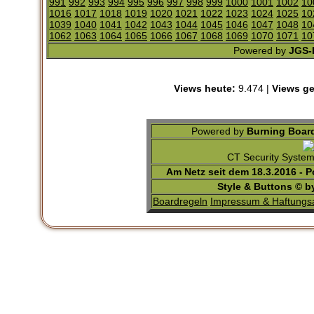
991
992
993
994
995
996
997
998
999
1000
1001
1002
10
1016
1017
1018
1019
1020
1021
1022
1023
1024
1025
10
1039
1040
1041
1042
1043
1044
1045
1046
1047
1048
10
1062
1063
1064
1065
1066
1067
1068
1069
1070
1071
10
Powered by
JGS-F
Views heute:
9.474 |
Views ge
Powered by
Burning Board
CT Security Syste
Am Netz seit dem 18.3.2016 - 
Style & Buttons © 
Boardregeln
Impressum & Haftungs