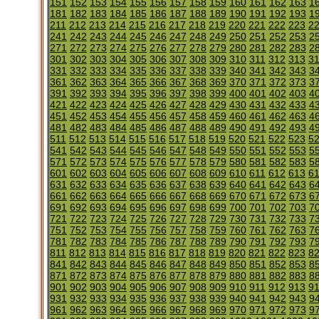
151
152
153
154
155
156
157
158
159
160
161
162
163
1
181
182
183
184
185
186
187
188
189
190
191
192
193
1
211
212
213
214
215
216
217
218
219
220
221
222
223
2
241
242
243
244
245
246
247
248
249
250
251
252
253
2
271
272
273
274
275
276
277
278
279
280
281
282
283
2
301
302
303
304
305
306
307
308
309
310
311
312
313
3
331
332
333
334
335
336
337
338
339
340
341
342
343
3
361
362
363
364
365
366
367
368
369
370
371
372
373
3
391
392
393
394
395
396
397
398
399
400
401
402
403
4
421
422
423
424
425
426
427
428
429
430
431
432
433
4
451
452
453
454
455
456
457
458
459
460
461
462
463
4
481
482
483
484
485
486
487
488
489
490
491
492
493
4
511
512
513
514
515
516
517
518
519
520
521
522
523
5
541
542
543
544
545
546
547
548
549
550
551
552
553
5
571
572
573
574
575
576
577
578
579
580
581
582
583
5
601
602
603
604
605
606
607
608
609
610
611
612
613
6
631
632
633
634
635
636
637
638
639
640
641
642
643
6
661
662
663
664
665
666
667
668
669
670
671
672
673
6
691
692
693
694
695
696
697
698
699
700
701
702
703
7
721
722
723
724
725
726
727
728
729
730
731
732
733
7
751
752
753
754
755
756
757
758
759
760
761
762
763
7
781
782
783
784
785
786
787
788
789
790
791
792
793
7
811
812
813
814
815
816
817
818
819
820
821
822
823
8
841
842
843
844
845
846
847
848
849
850
851
852
853
8
871
872
873
874
875
876
877
878
879
880
881
882
883
8
901
902
903
904
905
906
907
908
909
910
911
912
913
9
931
932
933
934
935
936
937
938
939
940
941
942
943
9
961
962
963
964
965
966
967
968
969
970
971
972
973
9