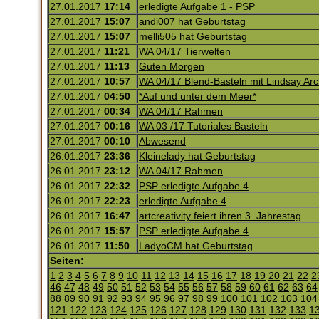
27.01.2017
17:14
erledigte Aufgabe 1 - PSP
27.01.2017
15:07
andi007 hat Geburtstag
27.01.2017
15:07
melli505 hat Geburtstag
27.01.2017
11:21
WA 04/17 Tierwelten
27.01.2017
11:13
Guten Morgen
27.01.2017
10:57
WA 04/17 Blend-Basteln mit Lindsay Ar
27.01.2017
04:50
*Auf und unter dem Meer*
27.01.2017
00:34
WA 04/17 Rahmen
27.01.2017
00:16
WA 03 /17 Tutoriales Basteln
27.01.2017
00:10
Abwesend
26.01.2017
23:36
Kleinelady hat Geburtstag
26.01.2017
23:12
WA 04/17 Rahmen
26.01.2017
22:32
PSP erledigte Aufgabe 4
26.01.2017
22:23
erledigte Aufgabe 4
26.01.2017
16:47
artcreativity feiert ihren 3. Jahrestag
26.01.2017
15:57
PSP erledigte Aufgabe 4
26.01.2017
11:50
LadyoCM hat Geburtstag
Seiten:
1
2
3
4
5
6
7
8
9
10
11
12
13
14
15
16
17
18
19
20
21
22
2
46
47
48
49
50
51
52
53
54
55
56
57
58
59
60
61
62
63
64
88
89
90
91
92
93
94
95
96
97
98
99
100
101
102
103
104
121
122
123
124
125
126
127
128
129
130
131
132
133
1