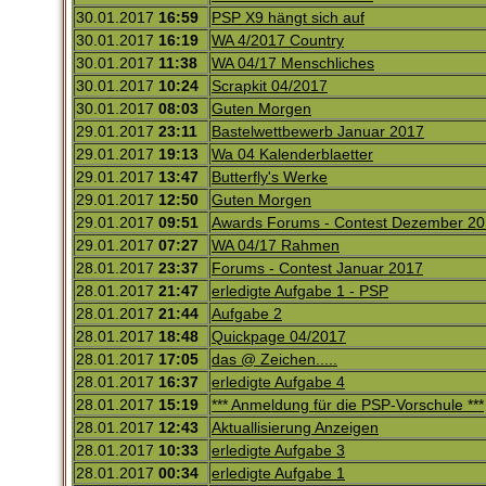
30.01.2017
16:59
PSP X9 hängt sich auf
30.01.2017
16:19
WA 4/2017 Country
30.01.2017
11:38
WA 04/17 Menschliches
30.01.2017
10:24
Scrapkit 04/2017
30.01.2017
08:03
Guten Morgen
29.01.2017
23:11
Bastelwettbewerb Januar 2017
29.01.2017
19:13
Wa 04 Kalenderblaetter
29.01.2017
13:47
Butterfly's Werke
29.01.2017
12:50
Guten Morgen
29.01.2017
09:51
Awards Forums - Contest Dezember 2
29.01.2017
07:27
WA 04/17 Rahmen
28.01.2017
23:37
Forums - Contest Januar 2017
28.01.2017
21:47
erledigte Aufgabe 1 - PSP
28.01.2017
21:44
Aufgabe 2
28.01.2017
18:48
Quickpage 04/2017
28.01.2017
17:05
das @ Zeichen.....
28.01.2017
16:37
erledigte Aufgabe 4
28.01.2017
15:19
*** Anmeldung für die PSP-Vorschule ***
28.01.2017
12:43
Aktuallisierung Anzeigen
28.01.2017
10:33
erledigte Aufgabe 3
28.01.2017
00:34
erledigte Aufgabe 1