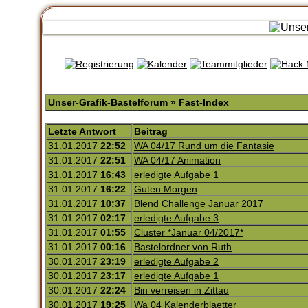
Unser-Grafik-Bastelforum
» Fast-Index
Letzte Antwort
Beitrag
31.01.2017
22:52
WA 04/17 Rund um die Fantasie
31.01.2017
22:51
WA 04/17 Animation
31.01.2017
16:43
erledigte Aufgabe 1
31.01.2017
16:22
Guten Morgen
31.01.2017
10:37
Blend Challenge Januar 2017
31.01.2017
02:17
erledigte Aufgabe 3
31.01.2017
01:55
Cluster *Januar 04/2017*
31.01.2017
00:16
Bastelordner von Ruth
30.01.2017
23:19
erledigte Aufgabe 2
30.01.2017
23:17
erledigte Aufgabe 1
30.01.2017
22:24
Bin verreisen in Zittau
30.01.2017
19:25
Wa 04 Kalenderblaetter