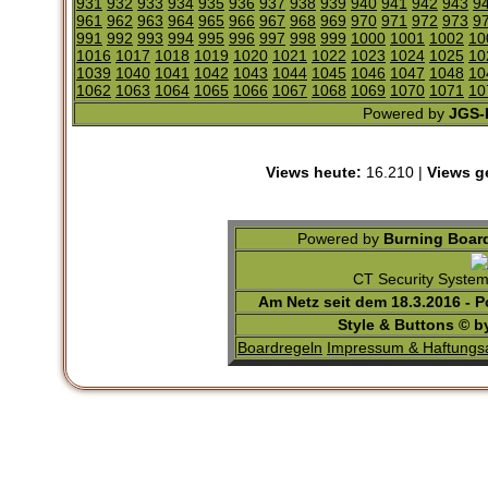
931
932
933
934
935
936
937
938
939
940
941
942
943
9
961
962
963
964
965
966
967
968
969
970
971
972
973
9
991
992
993
994
995
996
997
998
999
1000
1001
1002
10
1016
1017
1018
1019
1020
1021
1022
1023
1024
1025
10
1039
1040
1041
1042
1043
1044
1045
1046
1047
1048
10
1062
1063
1064
1065
1066
1067
1068
1069
1070
1071
10
Powered by
JGS-F
Views heute:
16.210 |
Views g
Powered by
Burning Board
CT Security Syste
Am Netz seit dem 18.3.2016 - 
Style & Buttons © 
Boardregeln
Impressum & Haftungs