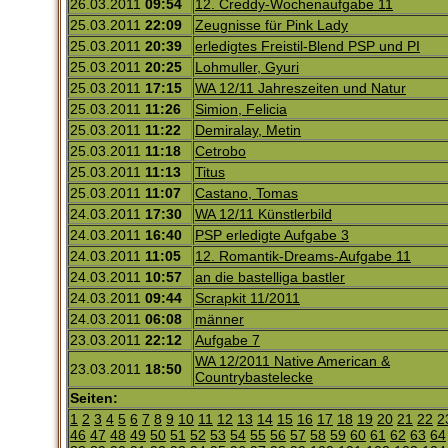
26.03.2011
09:54
12. Creddy-Wochenaufgabe 11
25.03.2011
22:09
Zeugnisse für Pink Lady
25.03.2011
20:39
erledigtes Freistil-Blend PSP und PI
25.03.2011
20:25
Lohmuller, Gyuri
25.03.2011
17:15
WA 12/11 Jahreszeiten und Natur
25.03.2011
11:26
Simion, Felicia
25.03.2011
11:22
Demiralay, Metin
25.03.2011
11:18
Cetrobo
25.03.2011
11:13
Titus
25.03.2011
11:07
Castano, Tomas
24.03.2011
17:30
WA 12/11 Künstlerbild
24.03.2011
16:40
PSP erledigte Aufgabe 3
24.03.2011
11:05
12. Romantik-Dreams-Aufgabe 11
24.03.2011
10:57
an die bastelliga bastler
24.03.2011
09:44
Scrapkit 11/2011
24.03.2011
06:08
männer
23.03.2011
22:12
Aufgabe 7
WA 12/2011 Native American &
23.03.2011
18:50
Countrybastelecke
Seiten:
1
2
3
4
5
6
7
8
9
10
11
12
13
14
15
16
17
18
19
20
21
22
2
46
47
48
49
50
51
52
53
54
55
56
57
58
59
60
61
62
63
64