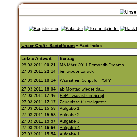
Unser-Grafik-Bastelforum
» Fast-Index
Letzte Antwort
Beitrag
28.03.2011
00:21
MA März 2011 Romantik-Dreams
27.03.2011
22:14
bin wieder zurück
27.03.2011
18:14
Was ist ein Script für PSP?
27.03.2011
18:04
ab Montag wieder da...
27.03.2011
17:46
PSP - was ist ein Script
27.03.2011
17:17
Zeugnisse für trollgutten
27.03.2011
15:58
Aufgabe 1
27.03.2011
15:58
Aufgabe 2
27.03.2011
15:57
Aufgabe 3
27.03.2011
15:56
Aufgabe 4
27.03.2011
15:54
Aufgabe 1