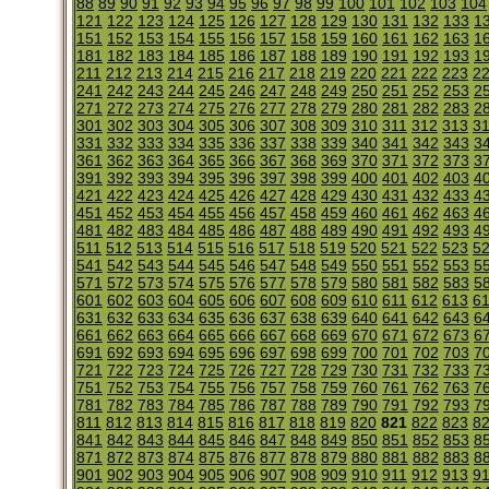
88
89
90
91
92
93
94
95
96
97
98
99
100
101
102
103
104
121
122
123
124
125
126
127
128
129
130
131
132
133
1
151
152
153
154
155
156
157
158
159
160
161
162
163
1
181
182
183
184
185
186
187
188
189
190
191
192
193
1
211
212
213
214
215
216
217
218
219
220
221
222
223
2
241
242
243
244
245
246
247
248
249
250
251
252
253
2
271
272
273
274
275
276
277
278
279
280
281
282
283
2
301
302
303
304
305
306
307
308
309
310
311
312
313
3
331
332
333
334
335
336
337
338
339
340
341
342
343
3
361
362
363
364
365
366
367
368
369
370
371
372
373
3
391
392
393
394
395
396
397
398
399
400
401
402
403
4
421
422
423
424
425
426
427
428
429
430
431
432
433
4
451
452
453
454
455
456
457
458
459
460
461
462
463
4
481
482
483
484
485
486
487
488
489
490
491
492
493
4
511
512
513
514
515
516
517
518
519
520
521
522
523
5
541
542
543
544
545
546
547
548
549
550
551
552
553
5
571
572
573
574
575
576
577
578
579
580
581
582
583
5
601
602
603
604
605
606
607
608
609
610
611
612
613
6
631
632
633
634
635
636
637
638
639
640
641
642
643
6
661
662
663
664
665
666
667
668
669
670
671
672
673
6
691
692
693
694
695
696
697
698
699
700
701
702
703
7
721
722
723
724
725
726
727
728
729
730
731
732
733
7
751
752
753
754
755
756
757
758
759
760
761
762
763
7
781
782
783
784
785
786
787
788
789
790
791
792
793
7
811
812
813
814
815
816
817
818
819
820
821
822
823
8
841
842
843
844
845
846
847
848
849
850
851
852
853
8
871
872
873
874
875
876
877
878
879
880
881
882
883
8
901
902
903
904
905
906
907
908
909
910
911
912
913
9