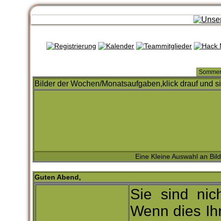
Bilder der Wochen/Monatsaufgaben,klick drauf und si
Eine Kleine Auswahl an Bi
Guten Abend,
Sie sind nic
Wenn dies Ih