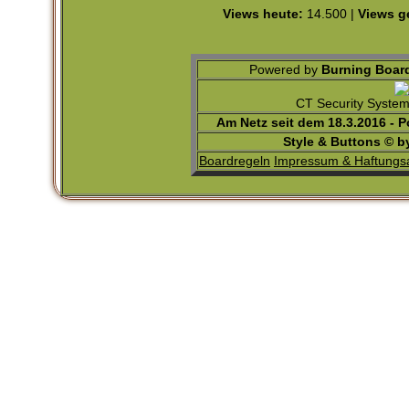
Views heute:
14.500 |
Views g
Powered by
Burning Board
CT Security Syste
Am Netz seit dem 18.3.2016 - 
Style & Buttons © 
Boardregeln
Impressum & Haftungs