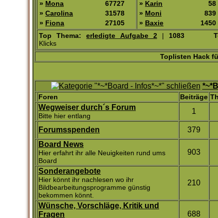
»
Mona
67727
»
Karin
58
»
Carolina
31578
»
Moni
839
»
Fiona
27105
»
Baxie
1450
Top Thema:
erledigte Aufgabe 2
|
1083
T
Klicks
Toplisten Hack f
*~*B
Foren
Beiträge
T
Wegweiser durch´s Forum
1
Bitte hier entlang
Forumsspenden
379
Board News
903
Hier erfahrt ihr alle Neuigkeiten rund ums
Board
Sonderangebote
Hier könnt ihr nachlesen wo ihr
210
Bildbearbeitungsprogramme günstig
bekommen könnt.
Wünsche, Vorschläge, Kritik und
688
Fragen