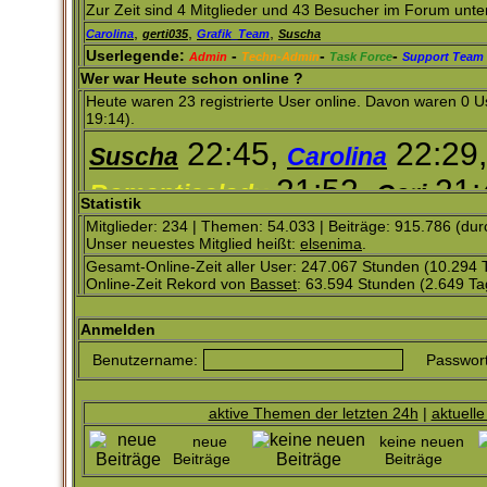
Zur Zeit sind 4 Mitglieder und 43 Besucher im Forum unt
,
,
,
Carolina
gerti035
Grafik_Team
Suscha
Userlegende:
-
-
-
Admin
Techn-Admin
Task Force
Support Team
Wer war Heute schon online ?
Heute waren 23 registrierte User online. Davon waren 0 
19:14).
22:45,
22:29,
Suscha
Carolina
21:52,
21:
Romanticalady
Cori
Statistik
21:09,
19:59,
Mitglieder: 234 | Themen: 54.033 | Beiträge: 915.786 (dur
Mighomel
Yogi
Unser neuestes Mitglied heißt:
elsenima
.
18:04,
17:27,
Monika
Mausi51
Gesamt-Online-Zeit aller User: 247.067 Stunden (10.294
Online-Zeit Rekord von
Basset
: 63.594 Stunden (2.649 T
15:16,
12:41
Petra 8351
editha
Anmelden
11:26,
11:12,
Moni
Manuela
L
Benutzername:
Passwort
aktive Themen der letzten 24h
|
aktuell
neue
keine neuen
Beiträge
Beiträge