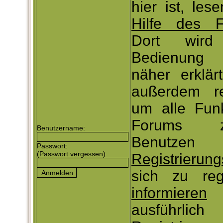
hier ist, les
Hilfe des 
Dort wird
Bedienung
näher erklä
außerdem reg
um alle Fun
Forums z
Benutzername:
Benutze
Passwort:
(
Passwort vergessen
)
Registrierung
sich zu reg
informieren
S
ausführli