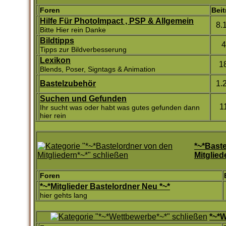
Foren
Beit
Hilfe Für PhotoImpact , PSP & Allgemein
8.
Bitte Hier rein Danke
Bildtipps
4
Tipps zur Bildverbesserung
Lexikon
1
Blends, Poser, Signtags & Animation
Bastelzubehör
1.
Suchen und Gefunden
1
Ihr sucht was oder habt was gutes gefunden dann
hier rein
*~*Bast
Mitglied
Foren
*~*Mitglieder Bastelordner Neu *~*
hier gehts lang
*~*