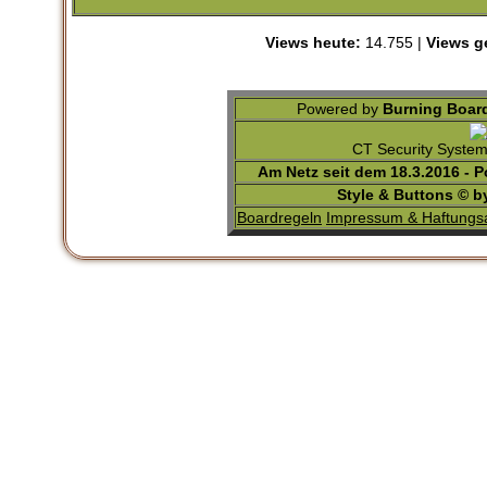
Views heute:
14.755 |
Views g
Powered by
Burning Board
CT Security Syste
Am Netz seit dem 18.3.2016 - 
Style & Buttons © 
Boardregeln
Impressum & Haftungs